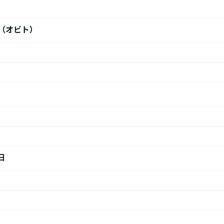
o（オビト）
日