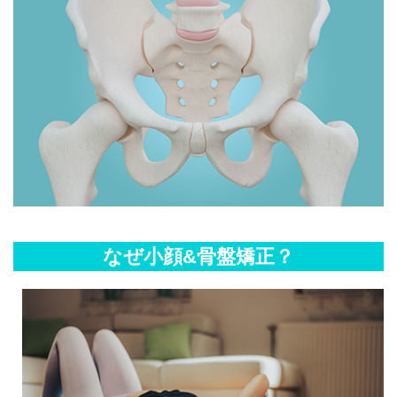
なぜ小顔&骨盤矯正？